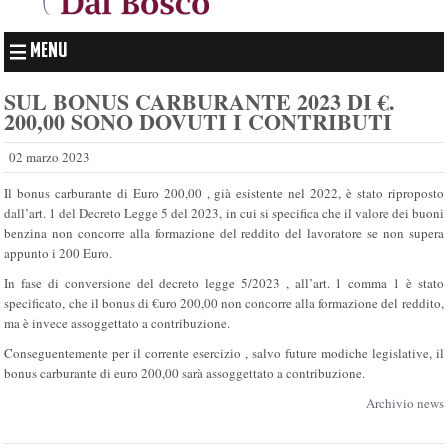
MENU
SUL BONUS CARBURANTE 2023 DI €.
200,00 SONO DOVUTI I CONTRIBUTI
02 marzo 2023
Il bonus carburante di Euro 200,00 , già esistente nel 2022, è stato riproposto
dall’art. 1 del Decreto Legge 5 del 2023, in cui si specifica che il valore dei buoni
benzina non concorre alla formazione del reddito del lavoratore se non supera
appunto i 200 Euro.
In fase di conversione del decreto legge 5/2023 , all’art. 1 comma 1 è stato
specificato, che il bonus di €uro 200,00 non concorre alla formazione del reddito,
ma è invece assoggettato a contribuzione.
Conseguentemente per il corrente esercizio , salvo future modiche legislative, il
bonus carburante di euro 200,00 sarà assoggettato a contribuzione.
Archivio news