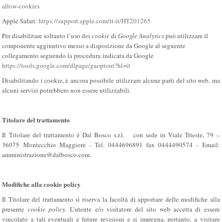
allow-cookies
Apple Safari:
https://support.apple.com/it-it/HT201265
Per disabilitare soltanto l’uso dei
cookie
di
Google Analytics
può utilizzare il
componente aggiuntivo messo a disposizione da Google al seguente
collegamento seguendo la procedura
indicata da Google
https://tools.google.com/dlpage/gaoptout?hl=it
Disabilitando i cookie, è ancora possibile utilizzare alcune parti del sito web, ma
alcuni servizi potrebbero non essere utilizzabili.
Titolare del trattamento
Il Titolare del trattamento è Dal Bosco s.r.l. con sede in Viale Trieste, 79 –
36075 Montecchio Maggiore - Tel. 0444696891 fax 0444490574 - Email:
amministrazione@dalbosco.com.
Modifiche alla cookie policy
Il Titolare del trattamento si riserva la facoltà di apportare delle modifiche alla
presente
cookie policy
. L’utente e/o visitatore del sito web accetta di essere
vincolato a tali eventuali e future revisioni e si impegna, pertanto, a visitare