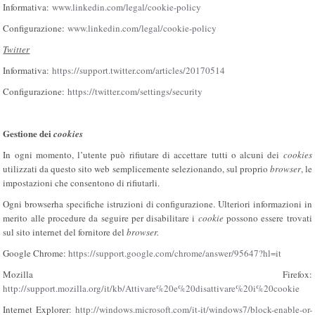
Informativa:
www.linkedin.com/legal/cookie-policy
Configurazione:
www.linkedin.com/legal/cookie-policy
Twitter
Informativa:
https://support.twitter.com/articles/20170514
Configurazione:
https://twitter.com/settings/security
Gestione dei
cookies
In ogni momento, l’utente può rifiutare di accettare tutti o alcuni dei
cookies
utilizzati da questo sito web semplicemente selezionando, sul proprio
browser
, le
impostazioni che consentono di rifiutarli.
Ogni browserha specifiche istruzioni di configurazione. Ulteriori informazioni in
merito alle procedure da seguire per disabilitare i
cookie
possono essere trovati
sul sito internet del fornitore del
browser.
Google Chrome:
https://support.google.com/chrome/answer/95647?hl=it
Mozilla Firefox:
http://support.mozilla.org/it/kb/Attivare%20e%20disattivare%20i%20cookie
Internet Explorer:
http://windows.microsoft.com/it-it/windows7/block-enable-or-